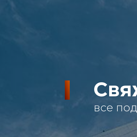
Свя
все по