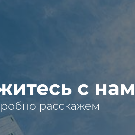
житесь с на
дробно расскажем