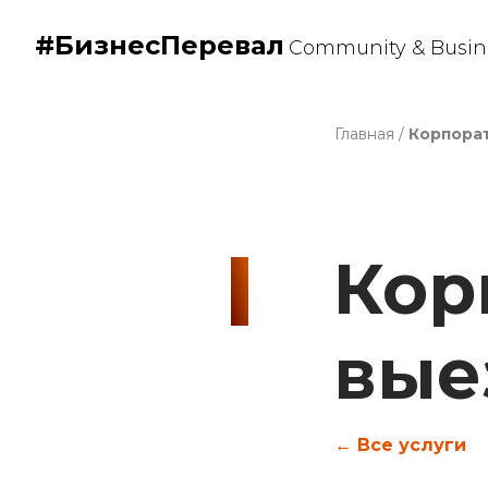
#БизнесПеревал
Community & Busine
Главная
/
Корпора
Кор
вые
← Все услуги