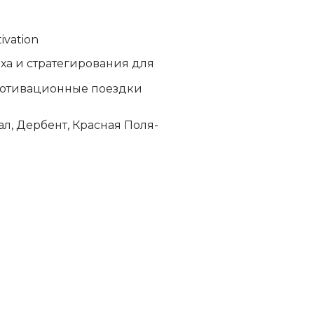
ivation
­ха и стра­те­ги­ро­ва­ния для
о­ти­ва­ци­он­ные по­езд­ки
ал, Дер­бент, Крас­ная По­ля­