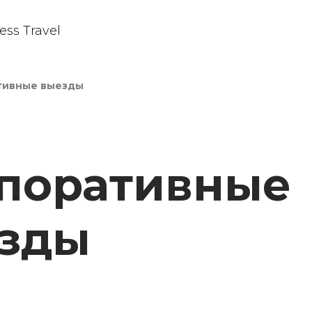
ss Travel
тивные выезды
поративные
зды