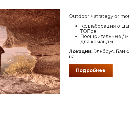
Outdoor + strategy or mot
Кол­ла­бо­ра­ция от­ды
ТОПов
По­ощ­ри­тель­ные / м
для ко­ман­ды
Ло­ка­ции:
Эль­брус, Бай­к
на
Подробнее