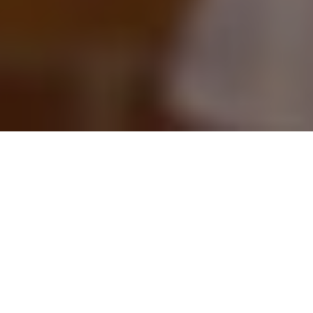
Главная
/
Отчеты
/
Сергей Полонский Основатель Mi
Как это было