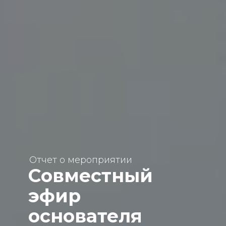
Отчет о ме­ро­при­я­тии
Совместный
эфир
основателя